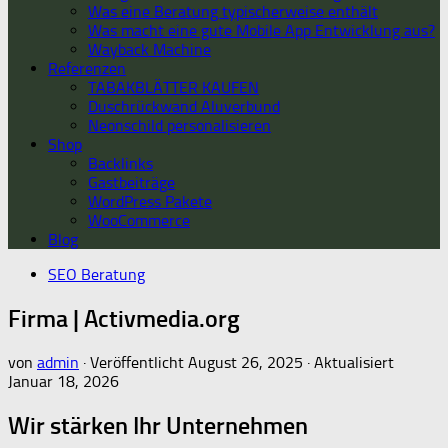
Was eine Beratung typischerweise enthält
Was macht eine gute Mobile App Entwicklung aus?
Wayback Machine
Referenzen
TABAKBLÄTTER KAUFEN
Duschrückwand Aluverbund
Neonschild personalisieren
Shop
Backlinks
Gastbeiträge
WordPress Pakete
WooCommerce
Blog
SEO Beratung
Firma | Activmedia.org
von
admin
· Veröffentlicht
August 26, 2025
· Aktualisiert
Januar 18, 2026
Wir stärken Ihr Unternehmen