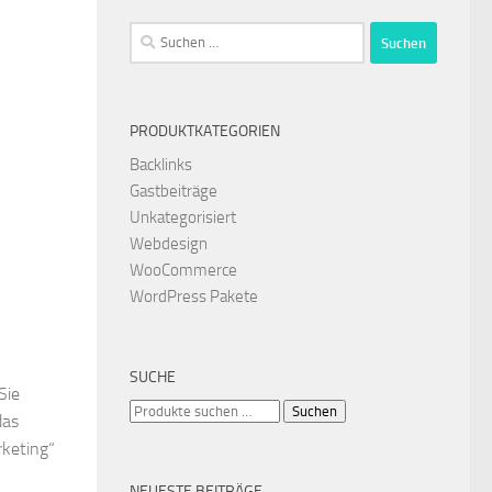
Suchen
nach:
PRODUKTKATEGORIEN
Backlinks
Gastbeiträge
Unkategorisiert
Webdesign
WooCommerce
WordPress Pakete
SUCHE
Sie
Suchen
Suchen
das
nach:
rketing“
NEUESTE BEITRÄGE