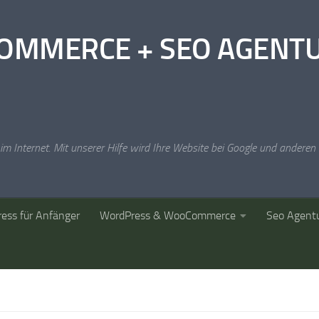
MERCE + SEO AGENTUR: 
it im Internet. Mit unserer Hilfe wird Ihre Website bei Google und ande
ess für Anfänger
WordPress & WooCommerce
Seo Agent