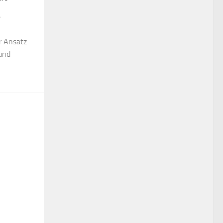
e
er Ansatz
und