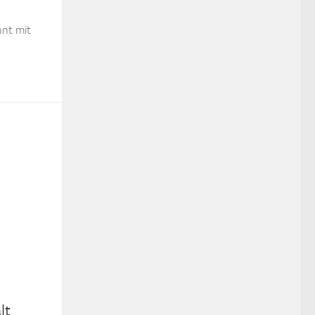
nnt mit
lt