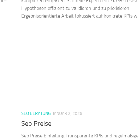
ine-
komplexen Projekten. Schnelle Experimente (A/B-Tests) 
Hypothesen effizient zu validieren und zu priorisieren.
Ergebnisorientierte Arbeit fokussiert auf konkrete KPIs w
SEO BERATUNG
JANUAR 2, 2026
Seo Preise
Seo Preise Einleitung Transparente KPIs und regelmäßig