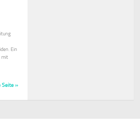
itung
den. Ein
 mit
 Seite »