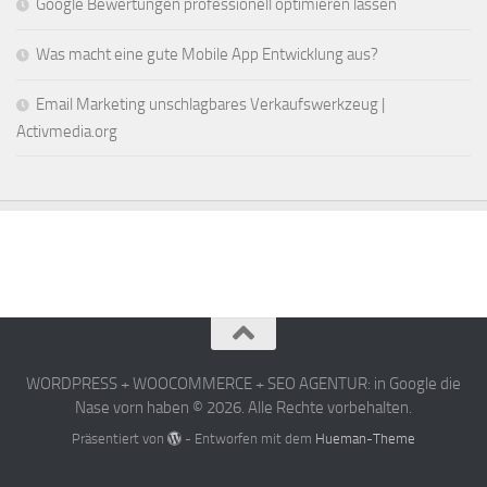
Google Bewertungen professionell optimieren lassen
Was macht eine gute Mobile App Entwicklung aus?
Email Marketing unschlagbares Verkaufswerkzeug |
Activmedia.org
WORDPRESS + WOOCOMMERCE + SEO AGENTUR: in Google die
Nase vorn haben © 2026. Alle Rechte vorbehalten.
Präsentiert von
- Entworfen mit dem
Hueman-Theme