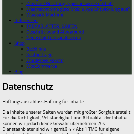
Was eine Beratung typischerweise enthält
Was macht eine gute Mobile App Entwicklung aus?
Wayback Machine
Referenzen
TABAKBLÄTTER KAUFEN
Duschrückwand Aluverbund
Neonschild personalisieren
Shop
Backlinks
Gastbeiträge
WordPress Pakete
WooCommerce
Blog
Datenschutz
Haftungsausschluss:Haftung für Inhalte
Die Inhalte unserer Seiten wurden mit größter Sorgfalt erstellt.
Für die Richtigkeit, Vollständigkeit und Aktualität der Inhalte
können wir jedoch keine Gewähr übernehmen. Als
Diensteanbieter sind wir gemäß § 7 Abs.1 TMG für eigene