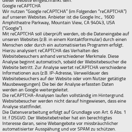
dieser Website eingeschränkt sein.
Google reCAPTCHA
Wir nutzen “Google reCAPTCHA” (im Folgenden “reCAPTCHA”)
auf unseren Websites. Anbieter ist die Google Inc., 1600
Amphitheatre Parkway, Mountain View, CA 94043, USA
(“Google”).
Mit reCAPTCHA soll überprüft werden, ob die Dateneingabe auf
unseren Websites (z.B. in einem Kontaktformular) durch einen
Menschen oder durch ein automatisiertes Programm erfolgt.
Hierzu analysiert reCAPTCHA das Verhalten des
Websitebesuchers anhand verschiedener Merkmale. Diese
Analyse beginnt automatisch, sobald der Websitebesucher die
Website betritt. Zur Analyse wertet reCAPTCHA verschiedene
Informationen aus (z.B. IP-Adresse, Verweildauer des
Websitebesuchers auf der Website oder vom Nutzer getätigte
Mausbewegungen). Die bei der Analyse erfassten Daten
werden an Google weitergeleitet.
Die reCAPTCHA-Analysen laufen vollständig im Hintergrund.
Websitebesucher werden nicht darauf hingewiesen, dass eine
Analyse stattfindet.
Die Datenverarbeitung erfolgt auf Grundlage von Art. 6 Abs. 1
lit. f DSGVO. Der Websitebetreiber hat ein berechtigtes
Interesse daran, seine Webangebote vor missbräuchlicher
automatisierter Ausspähung und vor SPAM zu schützen.